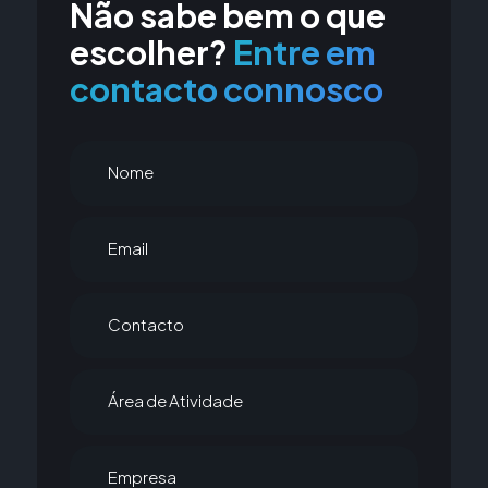
Não sabe bem o que
escolher?
Entre em
Insira código
contacto connosco
Li e aceito a
Política de Privacidade
Nome
Enviar
Email
Contacto
Área de Atividade
Empresa