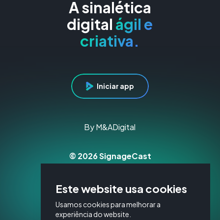
A sinalética
digital
ágil e
criativa.
Iniciar app
By M&ADigital
© 2026 SignageCast
Todos os direitos reservados
Este website usa cookies
Política de Privacidade
Política de Cookies
Usamos cookies para melhorar a
Resolução Alternativa de Litígios
experiência do website.