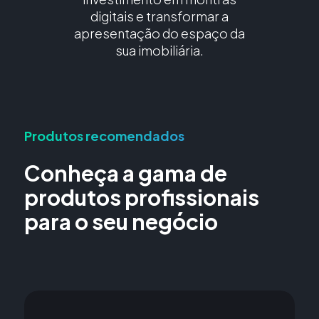
digitais e transformar a
Mensagem
apresentação do espaço da
sua imobiliária.
Insira código
Produtos recomendados
Conheça a gama de
Li e aceito a
Política de Privacidade
produtos profissionais
para o seu negócio
Enviar