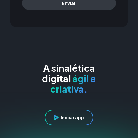
Enviar
A sinalética
digital
ágil e
criativa.
Iniciar app