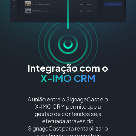
Nome
Email
Integração com o
X-IMO CRM
Contacto
A união entre o SignageCast e o
X-IMO CRM permite que a
Área de Atividade
gestão de conteúdos seja
efetuada através do
SignageCast para rentabilizar o
Empresa
investimento em montras